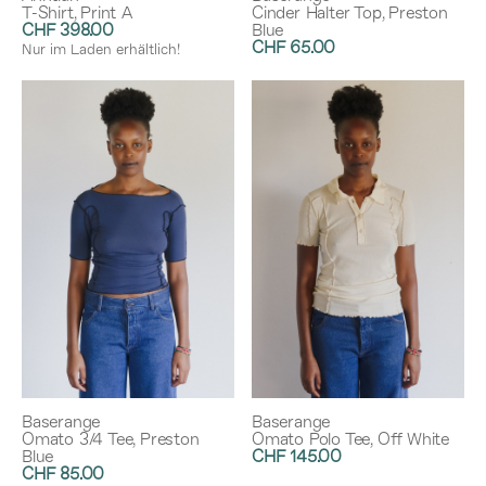
T-Shirt, Print A
Cinder Halter Top, Preston
CHF 398.00
Blue
CHF 65.00
Nur im Laden erhältlich!
Baserange
Baserange
Omato 3/4 Tee, Preston
Omato Polo Tee, Off White
Blue
CHF 145.00
CHF 85.00