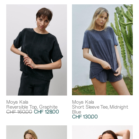
Moya Kala
Moya Kala
Reversible Top, Graphite
Short Sleeve Tee, Midnight
CHF 160.00
CHF 128.00
Blue
CHF 130.00
Rabatt:
20%