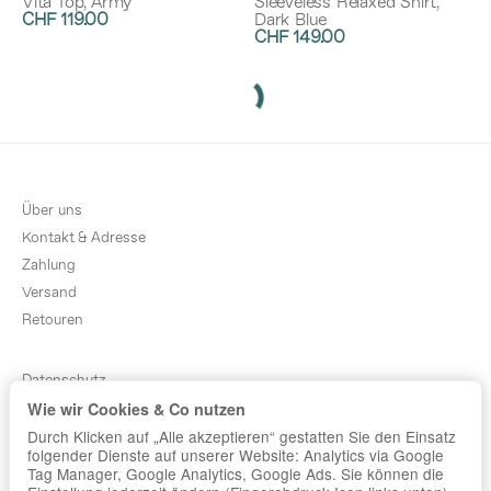
Vita Top, Army
Sleeveless Relaxed Shirt,
CHF 119.00
Dark Blue
CHF 149.00
Über uns
Kontakt & Adresse
Zahlung
Versand
Retouren
Datenschutz
Wie wir Cookies & Co nutzen
AGB
Durch Klicken auf „Alle akzeptieren“ gestatten Sie den Einsatz
Sitemap
folgender Dienste auf unserer Website: Analytics via Google
Newsletter
Tag Manager, Google Analytics, Google Ads. Sie können die
Impressum