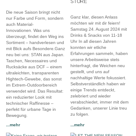
STORE
12.10.2025
15.08.2024
Die neue Saison bringt nicht
Ganz klar, diesen Anlass
nur Farbe und Form, sondern
möchten wir mit dir feiern!
auch Material-
Samstag 24. August 2024 mit
Innovationen. Was uns
Drinks & Snacks von 11-18
überzeugt, findet den Weg ins
Uhr In all diesen Jahren
Sortiment – handverlesen und
konnten wir etliche
mit Blick aufs Besondere.Ganz
Erfahrungen sammeln, haben
neu bei uns: STAN aus Japan.
unsere Arbeitsweise stets
Taschen, Necessaires und
hinterfragt, die Weichen neu
Rucksäcke aus DCF – einem
gestellt, und uns auf
ultraleichten, transparenten
nachhaltige Werte fokussiert.
Hightech-Gewebe, das sonst
Selbstverständlich haben wir
im Extrem-Outdoorbereich
einige Trends entdeckt,
verwendet wird. Das Resultat:
zelebriert und wieder
ein reduzierter Look mit
verabschiedet, immer mit dem
technischer Raffinesse –
Gedanken, unserer Linie treu
perfekt für urbane Tage in
zu folgen.
Bewegung.
...mehr
...mehr