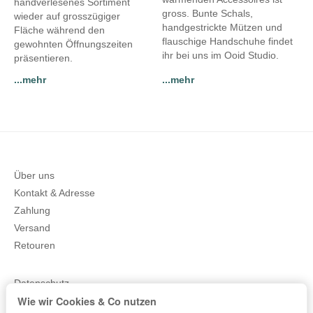
handverlesenes Sortiment
gross. Bunte Schals,
wieder auf grosszügiger
handgestrickte Mützen und
Fläche während den
flauschige Handschuhe findet
gewohnten Öffnungszeiten
ihr bei uns im Ooid Studio.
präsentieren.
...mehr
...mehr
Über uns
Kontakt & Adresse
Zahlung
Versand
Retouren
Datenschutz
Wie wir Cookies & Co nutzen
AGB