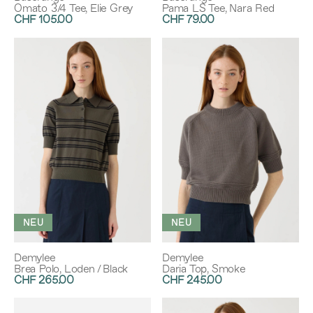
Omato 3/4 Tee, Elie Grey
Pama LS Tee, Nara Red
CHF 105.00
CHF 79.00
NEU
NEU
Demylee
Demylee
Brea Polo, Loden / Black
Daria Top, Smoke
CHF 265.00
CHF 245.00