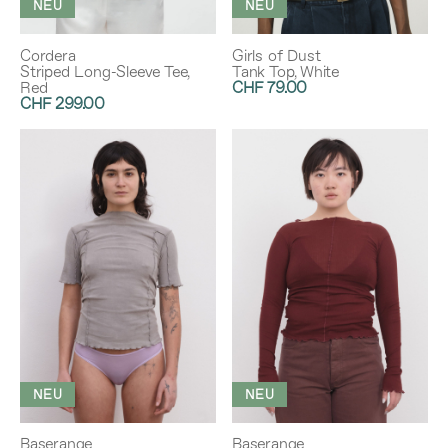
NEU
NEU
Cordera
Girls of Dust
Striped Long-Sleeve Tee,
Tank Top, White
Red
CHF 79.00
CHF 299.00
NEU
NEU
Baserange
Baserange